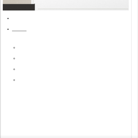
อัตราค่าเบี้ยเลี้ยงสำหรับการเดินทางไปราชการภายในประเทศ
ระเบียบ
อัตราค่าใช้จ่ายสำหรับการเดินทางไปราชการต่าง
ประเทศ
อัตราจุฬาฯ ค่าเบี้ยเลี้ยงเหมาจ่าย (งบประมาณคณะ)
อัตราจุฬาฯ ค่าที่พักตามที่จ่ายจริง (งบประมาณคณะ)
อัตรากระทรวงการคลัง (งบประมาณแผ่นดิน)
ค่ารับรองและของที่ระลึก
ตามประกาศคณะครุศาสตร์ จุฬาฯ เรื่องกำหนดอัตราการจ่ายเงิน
ประเภทต่างๆ
มีผลบังคับใช้ 6 กุมภาพันธ์ 2563
©
Link One Stop Service เพื่อ
กรอกแบบฟอร์มเบี้ยเลี้ยงเดินทาง
x